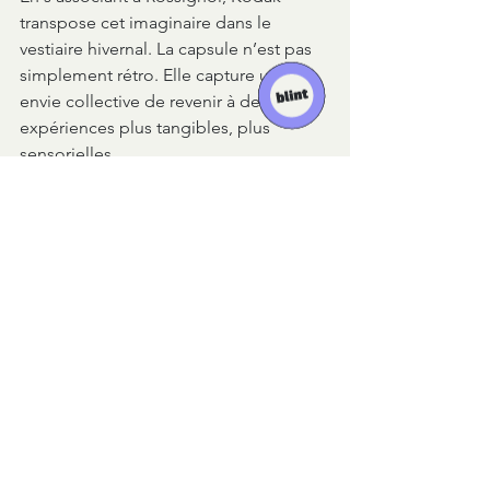
transpose cet imaginaire dans le 
vestiaire hivernal. La capsule n’est pas 
simplement rétro. Elle capture une 
envie collective de revenir à des 
expériences plus tangibles, plus 
sensorielles.
Découvrir la collaboration 
ici
Les objets
Voir tout
Posts récents