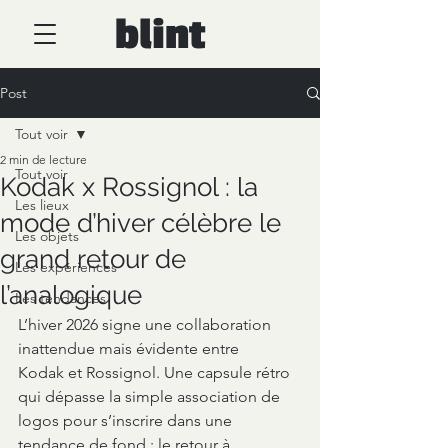
blint
Post
Tout voir
2 min de lecture
Tout voir
Kodak x Rossignol : la
Les lieux
mode d’hiver célèbre le
Les objets
grand retour de
Les expériences
l’analogique
Les tendances
L’hiver 2026 signe une collaboration 
inattendue mais évidente entre 
Kodak et Rossignol. Une capsule rétro 
qui dépasse la simple association de 
logos pour s’inscrire dans une 
tendance de fond : le retour à 